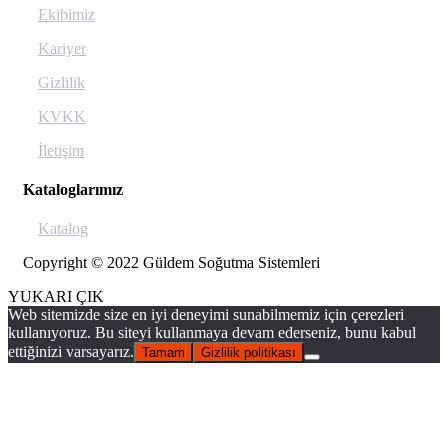
Ekibimiz
Kariyer
Gizlilik
KVKK
İletişim
Kataloglarımız
Katalog
Copyright © 2022 Güldem Soğutma Sistemleri
YUKARI ÇIK
Web sitemizde size en iyi deneyimi sunabilmemiz için çerezleri
kullanıyoruz. Bu siteyi kullanmaya devam ederseniz, bunu kabul
ettiğinizi varsayarız.
Tamam
Gizlilik politikası