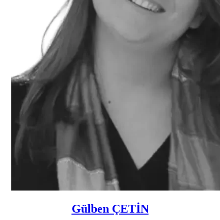
Gülben ÇETİN