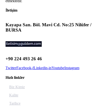
etmektedir.
İletişim
Kayapa San. Böl. Mavi Cd. No:25 Nilüfer /
BURSA
+90 224 493 26 46
Twitter
Facebook-f
Linkedin-in
Youtube
Instagram
Hızlı linkler
Biz Kimiz
Kalite
Tarihçe