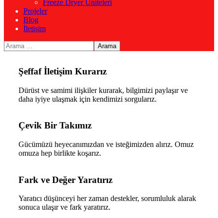
Freeze Dryer Üniteleri
Projeler
Ekibimiz İçin Varız
Blog
İletişim
Çalışanlarımıza karşı her zaman net, tutarlı ve anlaşılır
yaklaşımı ön plana alırız.
Şeffaf İletişim Kurarız
Dürüst ve samimi ilişkiler kurarak, bilgimizi paylaşır ve
daha iyiye ulaşmak için kendimizi sorgularız.
Çevik Bir Takımız
Gücümüzü heyecanımızdan ve isteğimizden alırız. Omuz
omuza hep birlikte koşarız.
Fark ve Değer Yaratırız
Yaratıcı düşünceyi her zaman destekler, sorumluluk alarak
sonuca ulaşır ve fark yaratırız.